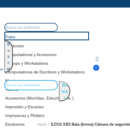
Todos
B
Productos
u
Computadoras y Accesorios
s
c
Laptops y Workstations
0
ar
os
Computadoras de Escritorio y Workstations
Monitores
Bu
Tablets
sca
r
Accesorios (Mochilas, Estuches, etc.)
Impresión y Escaneo
Impresoras y Plotters
Escáneres
Inicio
EZVIZ EB3 Bala (forma) Cámara de seguridad