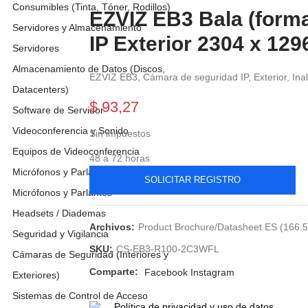
Consumibles (Tinta, Tóner, Rodillos)
EZVIZ EB3 Bala (form
Servidores y Almacenamiento
IP Exterior 2304 x 129
Servidores
Almacenamiento de Datos (Discos,
EZVIZ EB3, Cámara de seguridad IP, Exterior, In
Datacenters)
$ 93,27
Software de Servidor
Videoconferencia y Sonido
Sin impuestos
Equipos de Videoconferencia
48 a 72 horas
Micrófonos y Parlantes
SOLICITAR REGISTRO
Micrófonos y Parlantes
Headsets / Diademas
Archivos:
Product Brochure/Datasheet ES (166.
Seguridad y Vigilancia
SKU:
CS-EB3-R100-2C3WFL
Cámaras de Seguridad (Interiores y
Facebook
Instagram
Exteriores)
Sistemas de Control de Acceso
Política de privacidad y uso de datos