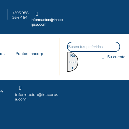
+593 988
264 464
informacion@inaco
rpsa.com
go
Puntos Inacorp
Bu
Su cuenta
sca
r
64
informacion@inacorps
a.com