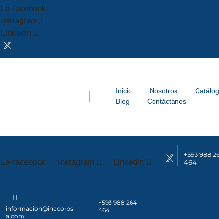
La-facebook
Instagram
Linkedin
Inicio
Nosotros
Catálo
Blog
Contáctanos
+593 988 2
La-facebook
Instagram
Linkedin
464
+593 988 264
informacion@inacorps
464
a.com