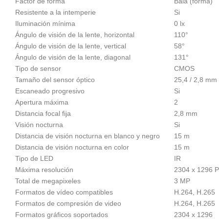
Factor de forma
Bala (forma)
Resistente a la intemperie
Si
Iluminación mínima
0 lx
Ángulo de visión de la lente, horizontal
110°
Ángulo de visión de la lente, vertical
58°
Ángulo de visión de la lente, diagonal
131°
Tipo de sensor
CMOS
Tamaño del sensor óptico
25,4 / 2,8 mm (
Escaneado progresivo
Si
Apertura máxima
2
Distancia focal fija
2,8 mm
Visión nocturna
Si
Distancia de visión nocturna en blanco y negro
15 m
Distancia de visión nocturna en color
15 m
Tipo de LED
IR
Máxima resolución
2304 x 1296 P
Total de megapixeles
3 MP
Formatos de vídeo compatibles
H.264, H.265
Formatos de compresión de video
H.264, H.265
Formatos gráficos soportados
2304 x 1296