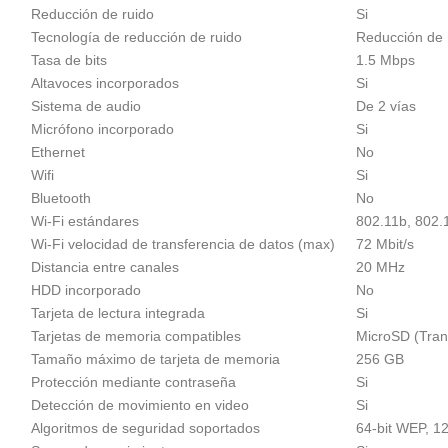
Reducción de ruido
Si
Tecnología de reducción de ruido
Reducción de 
Tasa de bits
1.5 Mbps
Altavoces incorporados
Si
Sistema de audio
De 2 vías
Micrófono incorporado
Si
Ethernet
No
Wifi
Si
Bluetooth
No
Wi-Fi estándares
802.11b, 802.1
Wi-Fi velocidad de transferencia de datos (max)
72 Mbit/s
Distancia entre canales
20 MHz
HDD incorporado
No
Tarjeta de lectura integrada
Si
Tarjetas de memoria compatibles
MicroSD (Tran
Tamaño máximo de tarjeta de memoria
256 GB
Protección mediante contraseña
Si
Detección de movimiento en video
Si
Algoritmos de seguridad soportados
64-bit WEP, 