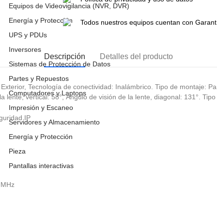
Equipos de Videovigilancia (NVR, DVR)
Energía y Protección
Todos nuestros equipos cuentan con Garantí
UPS y PDUs
Inversores
Descripción
Detalles del producto
Sistemas de Protección de Datos
Partes y Repuestos
xterior, Tecnología de conectividad: Inalámbrico. Tipo de montaje: Par
Computadores y Laptops
 la lente, vertical: 58°, Ángulo de visión de la lente, diagonal: 131°. 
Impresión y Escaneo
uridad IP
Servidores y Almacenamiento
Energía y Protección
Pieza
Pantallas interactivas
5 MHz