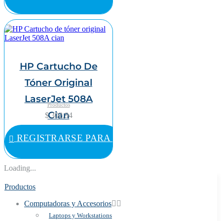
HP Cartucho De
Tóner Original
LaserJet 508A
Productos
Cian
$ 302,94
REGISTRARSE PARA COMPRAR
Loading...
Productos
Computadoras y Accesorios
Laptops y Workstations