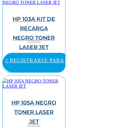
HP 103A KIT DE
RECARGA
NEGRO TONER
Productos
LASER JET
$ 13,72
REGISTRARSE PARA COMPRAR
HP 105A NEGRO
TONER LASER
JET
Productos