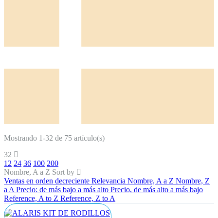
Mostrando 1-32 de 75 artículo(s)
32
12
24
36
100
200
Nombre, A a Z
Sort by
Ventas en orden decreciente
Relevancia
Nombre, A a Z
Nombre, Z
a A
Precio: de más bajo a más alto
Precio, de más alto a más bajo
Reference, A to Z
Reference, Z to A