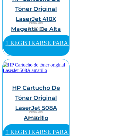
Tóner Original
LaserJet 410X
Productos
Magenta De Alta
$ 299,31
Capacidad
REGISTRARSE PARA COMPRAR
HP Cartucho De
Tóner Original
LaserJet 508A
Productos
Amarillo
$ 302,94
REGISTRARSE PARA COMPRAR