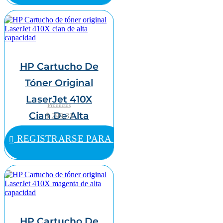
HP Cartucho De
Tóner Original
LaserJet 410X
Productos
Cian De Alta
$ 299,31
Capacidad
REGISTRARSE PARA COMPRAR
HP Cartucho De