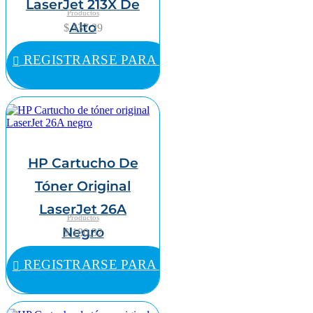
LaserJet 213X De
Productos
Alto
$ 337,29
Rendimiento
REGISTRARSE PARA COMPRAR
Amarillo
HP Cartucho De
Tóner Original
LaserJet 26A
Productos
Negro
$ 180,32
REGISTRARSE PARA COMPRAR