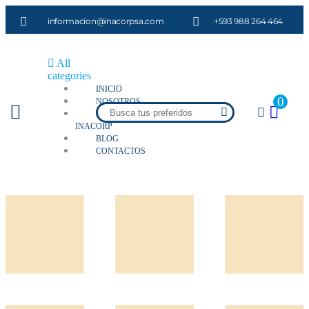
informacion@inacorpsa.com
+593 988 264 464
All
categories
INICIO
0
NOSOTROS
PUNTOS
INACORP
BLOG
CONTACTOS