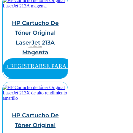
HP Cartucho De
Tóner Original
LaserJet 213A
Productos
Magenta
$ 222,24
REGISTRARSE PARA COMPRAR
HP Cartucho De
Tóner Original