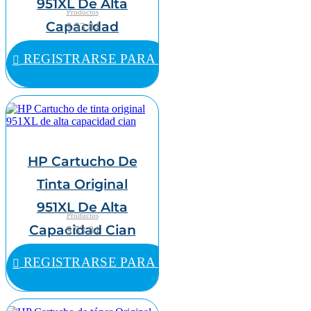
951XL De Alta
Productos
Capacidad
$ 53,84
Amarillo
REGISTRARSE PARA COMPRAR
HP Cartucho De
Tinta Original
951XL De Alta
Productos
Capacidad Cian
$ 53,84
REGISTRARSE PARA COMPRAR