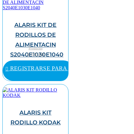
ALARIS KIT DE
RODILLOS DE
ALIMENTACIN
Productos
S2040E1030E1040
$ 185,00
REGISTRARSE PARA COMPRAR
ALARIS KIT
RODILLO KODAK