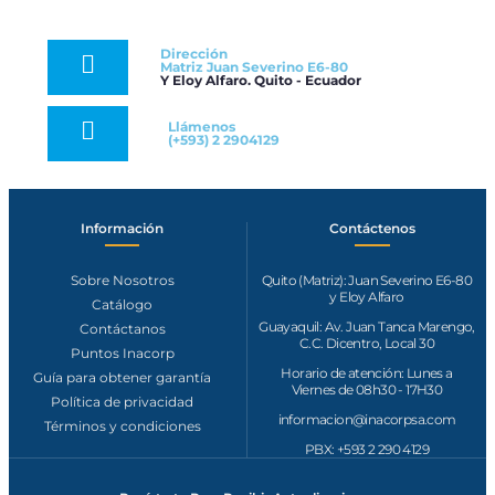
Dirección
Matriz Juan Severino E6-80
Y Eloy Alfaro. Quito - Ecuador
Llámenos
(+593) 2 2904129
Información
Contáctenos​
Sobre Nosotros
Quito (Matriz): Juan Severino E6-80
y Eloy Alfaro
Catálogo
Guayaquil: Av. Juan Tanca Marengo,
Contáctanos
C.C. Dicentro, Local 30
Puntos Inacorp
Horario de atención: Lunes a
Guía para obtener garantía
Viernes de 08h30 - 17H30
Política de privacidad
informacion@inacorpsa.com
Términos y condiciones
PBX: +593 2 290 4129‬