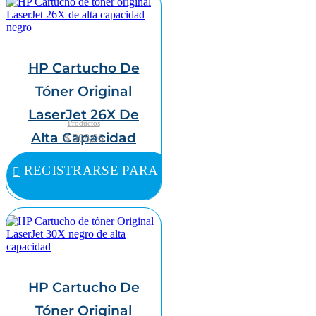
HP Cartucho De
Tóner Original
LaserJet 26X De
Productos
Alta Capacidad
$ 308,96
Negro
REGISTRARSE PARA COMPRAR
HP Cartucho De
Tóner Original