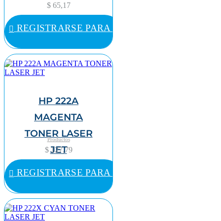
$ 65,17
REGISTRARSE PARA COMPRAR
HP 222A
MAGENTA
TONER LASER
Productos
JET
$ 127,79
REGISTRARSE PARA COMPRAR