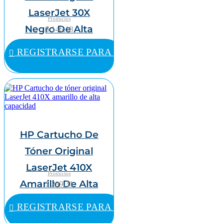
LaserJet 30X
Productos
Negro De Alta
$ 146,18
Capacidad
REGISTRARSE PARA COMPRAR
HP Cartucho De
Tóner Original
LaserJet 410X
Productos
Amarillo De Alta
$ 299,31
Capacidad
REGISTRARSE PARA COMPRAR