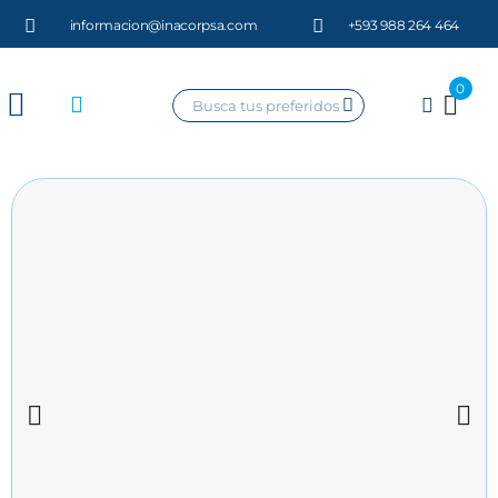
informacion@inacorpsa.com
+593 988 264 464
0