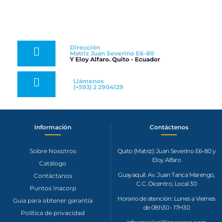
Dirección
Matriz Juan Severino E6-80
Y Eloy Alfaro. Quito - Ecuador
Llámenos
(+593) 2 2904129
Información
Contáctenos​
Sobre Nosotros
Quito (Matriz): Juan Severino E6-80 y
Eloy Alfaro
Catálogo
Guayaquil: Av. Juan Tanca Marengo,
Contáctanos
C.C. Dicentro, Local 30
Puntos Inacorp
Horario de atención: Lunes a Viernes
Guía para obtener garantía
de 08h30 - 17H30
Política de privacidad