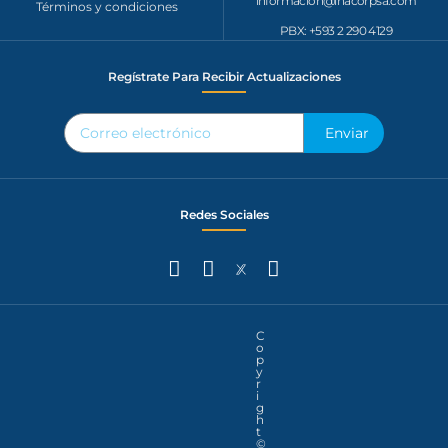
informacion@inacorpsa.com
Términos y condiciones
PBX: +593 2 290 4129‬
Regístrate Para Recibir Actualizaciones
Enviar
Redes Sociales
C
o
p
y
r
i
g
h
t
©