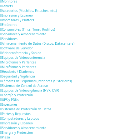
Monitores
Tablets
Accesorios (Mochilas, Estuches, etc.)
Impresión y Escaneo
Impresoras y Plotters
Escáneres
Consumibles (Tinta, Tóner, Rodillos)
Servidores y Almacenamiento
Servidores
Almacenamiento de Datos (Discos, Datacenters)
Software de Servidor
Videoconferencia y Sonido
Equipos de Videoconferencia
Micrófonos y Parlantes
Micrófonos y Parlantes
Headsets / Diademas
Seguridad y Vigilancia
Cámaras de Seguridad (Interiores y Exteriores)
Sistemas de Control de Acceso
Equipos de Videovigilancia (NVR, DVR)
Energía y Protección
UPS y PDUs
Inversores
Sistemas de Protección de Datos
Partes y Repuestos
Computadores y Laptops
Impresión y Escaneo
Servidores y Almacenamiento
Energía y Protección
Pieza