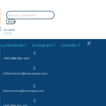
Buscar
Su cuenta
0
$ 0,00
La-facebook
Instagram
Linkedin
+593 988 264 464
informacion@inacorpsa.com
informacion@inacorpsa.com
+593 988 264 464