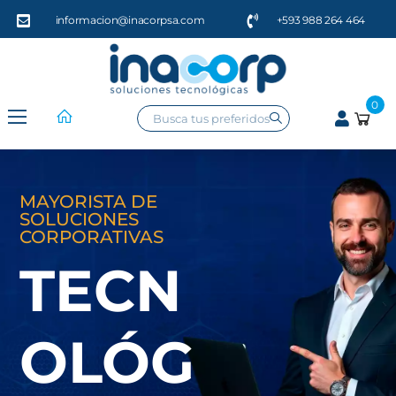
informacion@inacorpsa.com
+593 988 264 464
0
MAYORISTA DE
SOLUCIONES
CORPORATIVAS
TECN
OLÓG